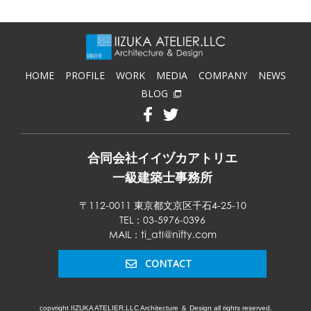
HOME
PROFILE
WORK
MEDIA
COMPANY
NEWS
BLOG
合同会社イイヅカアトリエ
一級建築士事務所
〒112-0011 東京都文京区千石4-25-10
TEL：03-5976-0396
MAIL：ti_atl@nifty.com
CONTACT
copyright IIZUKA ATELIER.LLC Architecture ＆ Design all rights reserved.