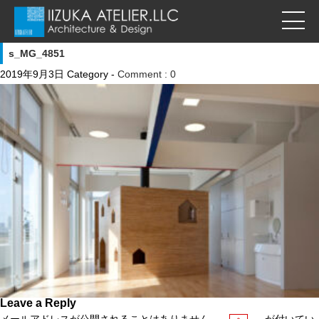
s_MG_4851
2019年9月3日
Category -
Comment : 0
Leave a Reply