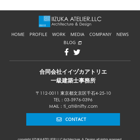
HOME
PROFILE
WORK
MEDIA
COMPANY
NEWS
BLOG
合同会社イイヅカアトリエ
一級建築士事務所
〒112-0011 東京都文京区千石4-25-10
TEL：03-5976-0396
MAIL：ti_atl@nifty.com
CONTACT
copyright IIZUKA ATELIER.LLC Architecture ＆ Design all rights reserved.