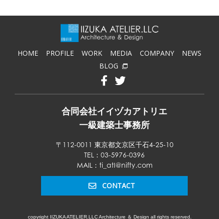
HOME
PROFILE
WORK
MEDIA
COMPANY
NEWS
BLOG
合同会社イイヅカアトリエ
一級建築士事務所
〒112-0011 東京都文京区千石4-25-10
TEL：03-5976-0396
MAIL：ti_atl@nifty.com
CONTACT
copyright IIZUKA ATELIER.LLC Architecture ＆ Design all rights reserved.