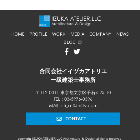
HOME
PROFILE
WORK
MEDIA
COMPANY
NEWS
BLOG
合同会社イイヅカアトリエ
一級建築士事務所
〒112-0011 東京都文京区千石4-25-10
TEL：03-5976-0396
MAIL：ti_atl@nifty.com
CONTACT
copyright IIZUKA ATELIER.LLC Architecture ＆ Design all rights reserved.