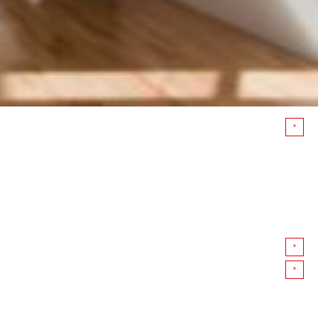
*
*
*