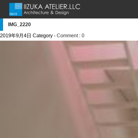
IMG_2220
2019年9月4日
Category -
Comment : 0