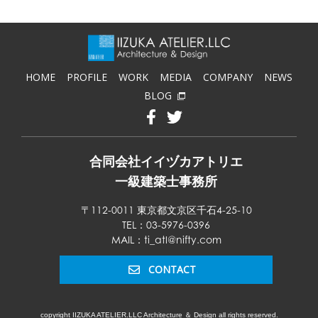
HOME
PROFILE
WORK
MEDIA
COMPANY
NEWS
BLOG
合同会社イイヅカアトリエ
一級建築士事務所
〒112-0011 東京都文京区千石4-25-10
TEL：03-5976-0396
MAIL：ti_atl@nifty.com
CONTACT
copyright IIZUKA ATELIER.LLC Architecture ＆ Design all rights reserved.