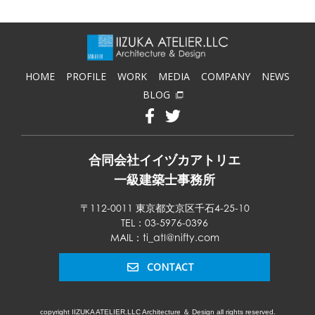
HOME
PROFILE
WORK
MEDIA
COMPANY
NEWS
BLOG
合同会社イイヅカアトリエ
一級建築士事務所
〒112-0011 東京都文京区千石4-25-10
TEL：03-5976-0396
MAIL：ti_atl@nifty.com
CONTACT
copyright IIZUKA ATELIER.LLC Architecture ＆ Design all rights reserved.